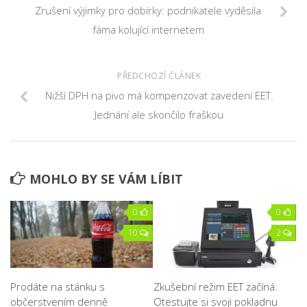
Zrušení výjimky pro dobírky: podnikatele vyděsila
fáma kolující internetem
PŘEDCHOZÍ ČLÁNEK
Nižší DPH na pivo má kompenzovat zavedení EET.
Jednání ale skončilo fraškou
MOHLO BY SE VÁM LÍBIT
0
0
10
2
Prodáte na stánku s
Zkušební režim EET začíná.
občerstvením denně
Otestujte si svoji pokladnu