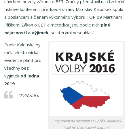
návrhem novely zákona o EET. Změny představil na čtvrteční
Aktuální zprávy o EET
tiskové konferenci předseda strany Miroslav Kalousek spolu
Český software pro EET
s poslancem a členem výkonného výboru TOP 09 Martinem
Plíškem. Zákon o EET a metodika jsou podle nich
plné
nejasností a výjimek
, se kterými nesouhlasí.
Podle Kalouska by
měla elektronická
evidence platit pro
všechny bez
výjimek
od ledna
2019
.
“Zvítězí-li v
S nápadem na posunutí EET přišel Kalousek
těsně před krajskými volbami.