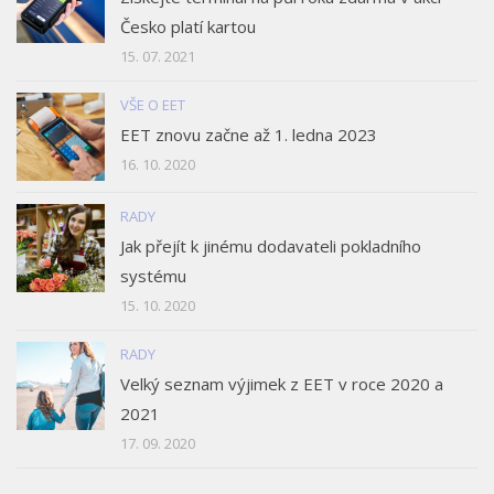
Česko platí kartou
15. 07. 2021
VŠE O EET
EET znovu začne až 1. ledna 2023
16. 10. 2020
RADY
Jak přejít k jinému dodavateli pokladního
systému
15. 10. 2020
RADY
Velký seznam výjimek z EET v roce 2020 a
2021
17. 09. 2020