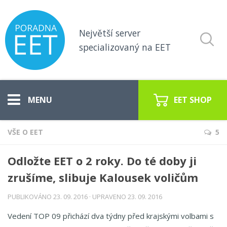
Největší server
specializovaný na EET
EET SHOP
VŠE O EET
5
Vše o EET
Odložte EET o 2 roky. Do té doby ji
Koho se týká EET
zrušíme, slibuje Kalousek voličům
Pokladny pro EET
PUBLIKOVÁNO
23. 09. 2016
· UPRAVENO
23. 09. 2016
EET poradna
Vedení TOP 09 přichází dva týdny před krajskými volbami s