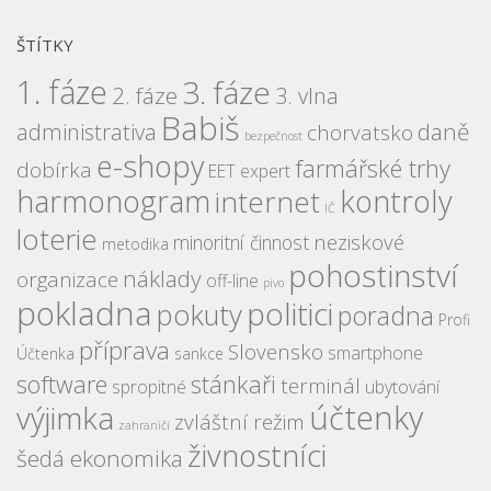
ŠTÍTKY
1. fáze
3. fáze
2. fáze
3. vlna
Babiš
daně
administrativa
chorvatsko
bezpečnost
e-shopy
farmářské trhy
dobírka
EET expert
harmonogram
kontroly
internet
IČ
loterie
neziskové
minoritní činnost
metodika
pohostinství
náklady
organizace
off-line
pivo
pokladna
politici
pokuty
poradna
Profi
příprava
Slovensko
smartphone
Účtenka
sankce
software
stánkaři
terminál
spropitné
ubytování
účtenky
výjimka
zvláštní režim
zahraničí
živnostníci
šedá ekonomika