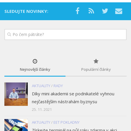
SLEDUJTE NOVINKY:
Nejnovější články
Populární články
AKTUALITY
/
RADY
Díky mini akademii se podnikatelé vyhnou
nejčastějším nástrahám byznysu
25. 11. 2021
AKTUALITY
/
EET POKLADNY
Získejte terminál na půl roku zdarma v akci