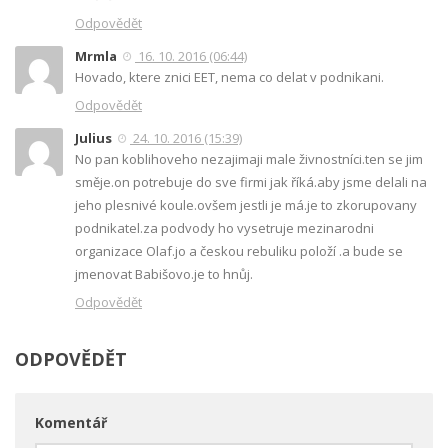
Odpovědět
Mrmla
16. 10. 2016 (06:44)
Hovado, ktere znici EET, nema co delat v podnikani.
Odpovědět
Julius
24. 10. 2016 (15:39)
No pan koblihoveho nezajimaji male živnostníci.ten se jim
směje.on potrebuje do sve firmi jak říká.aby jsme delali na
jeho plesnivé koule.ovšem jestli je má.je to zkorupovany
podnikatel.za podvody ho vysetruje mezinarodni
organizace Olaf.jo a českou rebuliku položí .a bude se
jmenovat Babišovo.je to hnůj.
Odpovědět
ODPOVĚDĚT
Komentář