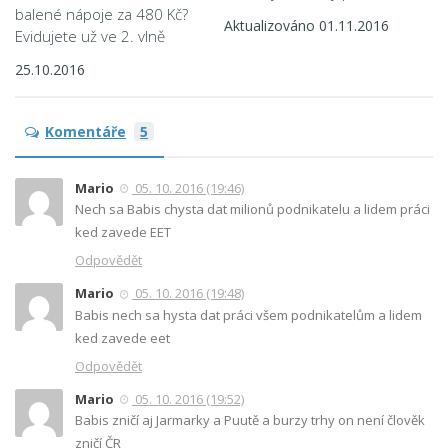
balené nápoje za 480 Kč?
Aktualizováno 01.11.2016
Evidujete už ve 2. vlně
25.10.2016
Komentáře
5
Mario
05. 10. 2016 (19:46)
Nech sa Babis chysta dat milionů podnikatelu a lidem práci
ked zavede EET
Odpovědět
Mario
05. 10. 2016 (19:48)
Babis nech sa hysta dat práci všem podnikatelům a lidem
ked zavede eet
Odpovědět
Mario
05. 10. 2016 (19:52)
Babis zničí aj Jarmarky a Puutě a burzy trhy on není člověk
zničí ČR