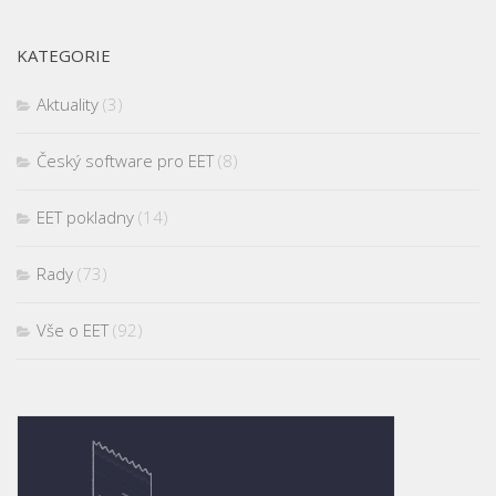
KATEGORIE
Aktuality
(3)
Český software pro EET
(8)
EET pokladny
(14)
Rady
(73)
Vše o EET
(92)