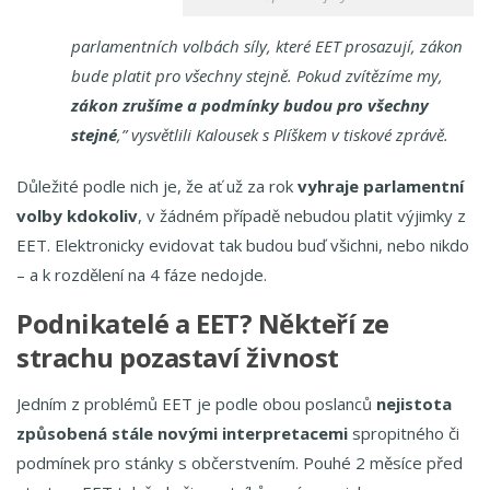
parlamentních volbách síly, které EET prosazují, zákon
bude platit pro všechny stejně. Pokud zvítězíme my,
zákon zrušíme a podmínky budou pro všechny
stejné
,” vysvětlili Kalousek s Plíškem v tiskové zprávě.
Důležité podle nich je, že ať už za rok
vyhraje parlamentní
volby kdokoliv
, v žádném případě nebudou platit výjimky z
EET. Elektronicky evidovat tak budou buď všichni, nebo nikdo
– a k rozdělení na 4 fáze nedojde.
Podnikatelé a EET? Někteří ze
strachu pozastaví živnost
Jedním z problémů EET je podle obou poslanců
nejistota
způsobená stále novými interpretacemi
spropitného či
podmínek pro stánky s občerstvením. Pouhé 2 měsíce před