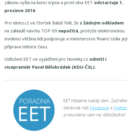
zákonu vyšla na konci srpna a první vlna EET
odstartuje 1.
prosince 2016
.
Pro idnes.cz ve čtvrtek Babiš řekl, že
s žádným odkladem
na základě návrhu TOP 09
nepočítá
, protože elektronickou
evidenci většina lidí podporuje a ministerstvo financí stála její
příprava měsíce času.
Odložení EET ve vyjádření pro Novinky.cz
odmítl i
vicepremiér Pavel Bělobrádek (KDU-ČSL).
EET hlídáme každý den. Začněte
sledovat náš
Facebook
a
Twitter
a neunikne vám nic důležitého!
.