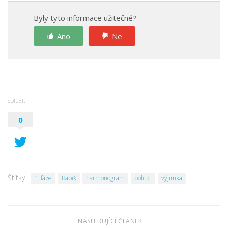
Byly tyto informace užitečné?
Ano
Ne
SDÍLET:
0
Štítky
1. fáze
Babiš
harmonogram
politici
výjimka
NÁSLEDUJÍCÍ ČLÁNEK