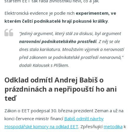
startem EET tak řada živnostníků neví, co a jak.
Elektronická evidence je podle nich
experimentem, ve
kterém čeští podnikatelé hrají pokusné králíky
.
“Jediný argument, který stál za diskusi, byl argument
narovnání podnikatelského prostředí
. Z něj se ale
dnes stala karikatura. Množstvím výjimek a nerovností
před zákonem se podnikatelské prostředí nenarovná,”
dodali Kalousek s Plíškem.
Odklad odmítl Andrej Babiš o
prázdninách a nepřipouští ho ani
teď
Zákon o EET podepsal 30. března prezident Zeman a už na
konci července ministr financí
Babiš odmítl návrhy
Hospodářské komory na odklad EET
. Zpřesňující
metodika
k