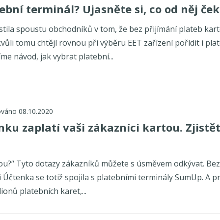
tební terminál?
Ujasněte si, co od něj če
tila spoustu obchodníků v tom, že bez přijímání plateb kar
ůli tomu chtějí rovnou při výběru EET zařízení pořídit i pla
me návod, jak vybrat platební...
ováno 08.10.2020
nku zaplatí vaši zákazníci kartou. Zjistět
artou?“ Tyto dotazy zákazníků můžete s úsměvem odkývat. Be
i Účtenka se totiž spojila s platebními terminály SumUp. A p
lionů platebních karet,...