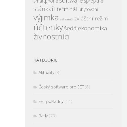
software
smartphone
spropitné
stánkaři
terminál
ubytování
výjimka
zvláštní režim
zahraničí
účtenky
šedá ekonomika
živnostníci
KATEGORIE
Aktuality
(3)
Český software pro EET
(8)
EET pokladny
(14)
Rady
(73)