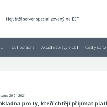
Největší server specializovaný na EET
EET
EET poradna
Aktuální zprávy o EET
Český softw
ováno 26.04.2021
okladna pro ty, kteří chtějí přijímat plat