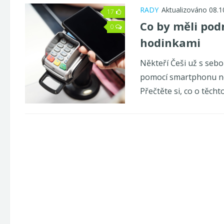
RADY
Aktualizováno 08.1
17
Co by měli pod
0
hodinkami
Někteří Češi už s sebo
pomocí smartphonu neb
Přečtěte si, co o těcht