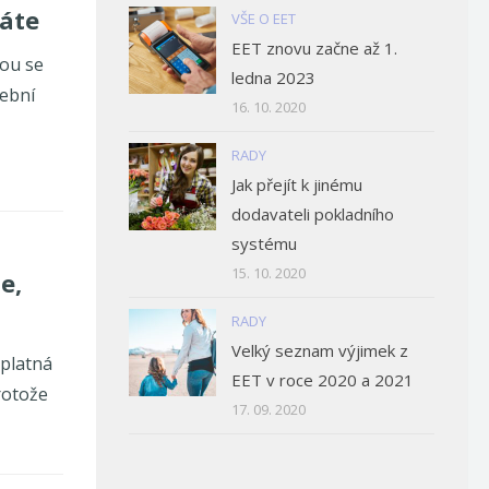
káte
VŠE O EET
EET znovu začne až 1.
tou se
ledna 2023
tební
16. 10. 2020
RADY
Jak přejít k jinému
dodavateli pokladního
systému
15. 10. 2020
e,
RADY
Velký seznam výjimek z
zplatná
EET v roce 2020 a 2021
rotože
17. 09. 2020