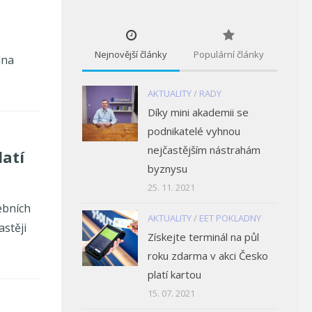
Nejnovější články
Populární články
dna
AKTUALITY
/
RADY
Díky mini akademii se
podnikatelé vyhnou
nejčastějším nástrahám
latí
byznysu
25. 11. 2021
ebních
AKTUALITY
/
EET POKLADNY
astěji
Získejte terminál na půl
roku zdarma v akci Česko
platí kartou
15. 07. 2021