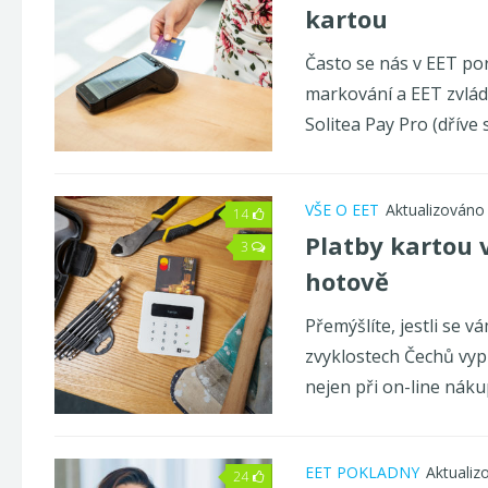
kartou
Často se nás v EET po
markování a EET zvládá
Solitea Pay Pro (dříve s
VŠE O EET
Aktualizováno
14
Platby kartou
v
3
hotově
Přemýšlíte, jestli se 
zvyklostech Čechů vypl
nejen při on-line náku
EET POKLADNY
Aktualiz
24