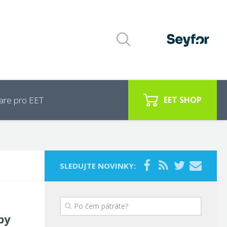
are pro EET
EET SHOP
SLEDUJTE NOVINKY:
by