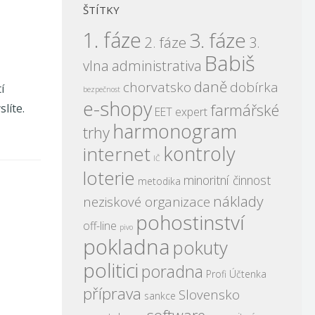
ŠTÍTKY
1. fáze
3. fáze
2. fáze
3.
Babiš
vlna
administrativa
daně
chorvatsko
dobírka
í
bezpečnost
e-shopy
farmářské
líte.
EET expert
harmonogram
trhy
kontroly
internet
IČ
loterie
minoritní činnost
metodika
náklady
neziskové organizace
pohostinství
off-line
pivo
pokladna
pokuty
politici
poradna
Profi Účtenka
příprava
Slovensko
sankce