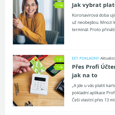
Jak vybrat pla
0
Koronavirová doba ujis
už neobejdou. Mnozí kv
terminál. Proto přináší
EET POKLADNY
Aktualiz
8
Přes Profi Účte
0
jak na to
„A jde u vás platit k
pokladní aplikace Prof
Češi vlastní přes 13 mi