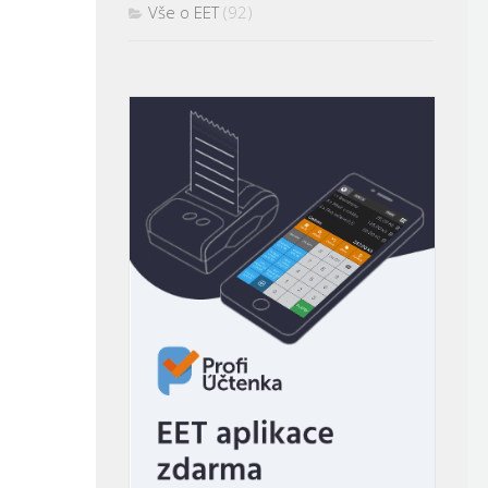
Vše o EET
(92)