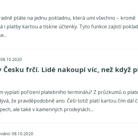
radně ptáte na jednu pokladnu, která umí všechno – kromě
 i platby kartou a tiskne účtenky. Tyto funkce zajistí pokla
e...
 08.10.2020
 Česku frčí. Lidé nakoupí víc, než když p
vám vyplatí pořízení platebního terminálu? Z průzkumů o plat
ývá, že pravděpodobně ano. Češi totiž platí kartou čím dál č
pech, ale také v kamenných prodejnách....
ováno 08.10.2020