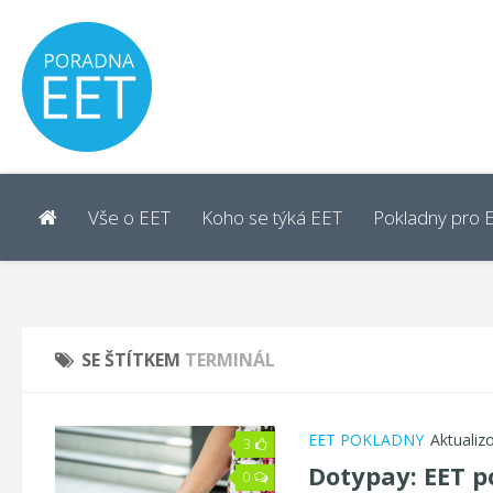
Vše o EET
Koho se týká EET
Pokladny pro 
SE ŠTÍTKEM
TERMINÁL
EET POKLADNY
Aktualiz
3
Dotypay
: EET p
0