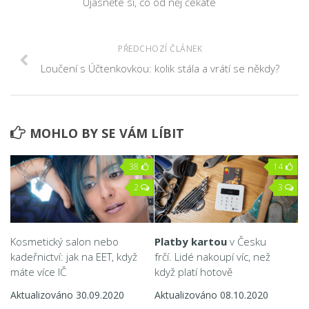
Ujasněte si, co od něj čekáte
PŘEDCHOZÍ ČLÁNEK
Loučení s Účtenkovkou: kolik stála a vrátí se někdy?
MOHLO BY SE VÁM LÍBIT
38
14
2
3
Kosmetický salon nebo
Platby kartou
v Česku
kadeřnictví: jak na EET, když
frčí. Lidé nakoupí víc, než
máte více IČ
když platí hotově
Aktualizováno 30.09.2020
Aktualizováno 08.10.2020