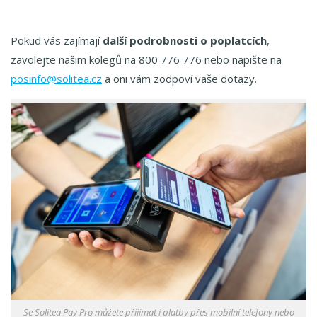
Pokud vás zajímají
další podrobnosti o poplatcích
,
zavolejte našim kolegů na 800 776 776 nebo napište na
posinfo@solitea.cz
a oni vám zodpoví vaše dotazy.
Se Solitea Pay Pro můžete přijímat i platby přes mobilní telefony nebo