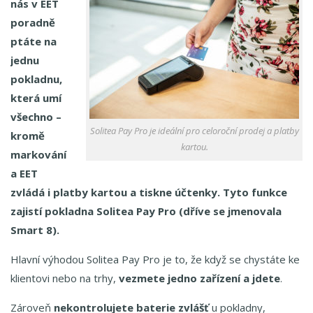
nás v EET
Aktuální zprávy o EET
poradně
Český software pro EET
ptáte na
jednu
pokladnu,
která umí
všechno –
Solitea Pay Pro je ideální pro celoroční prodej a platby
kromě
kartou.
markování
a EET
zvládá i platby kartou a tiskne účtenky. Tyto funkce
zajistí pokladna Solitea Pay Pro (dříve se jmenovala
Smart 8).
Hlavní výhodou Solitea Pay Pro je to, že když se chystáte ke
klientovi nebo na trhy,
vezmete jedno zařízení a jdete
.
Zároveň
nekontrolujete baterie zvlášť
u pokladny,