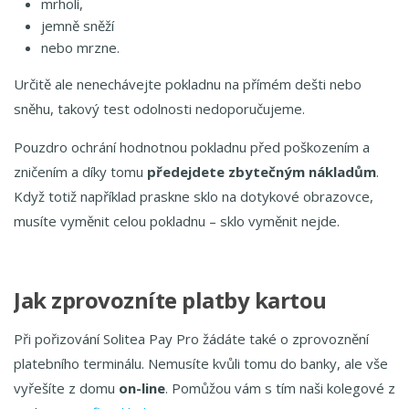
mrholí,
jemně sněží
nebo mrzne.
Určitě ale nenechávejte pokladnu na přímém dešti nebo
sněhu, takový test odolnosti nedoporučujeme.
Pouzdro ochrání hodnotnou pokladnu před poškozením a
zničením a díky tomu
předejdete zbytečným nákladům
.
Když totiž například praskne sklo na dotykové obrazovce,
musíte vyměnit celou pokladnu – sklo vyměnit nejde.
Jak zprovozníte platby kartou
Při pořizování Solitea Pay Pro žádáte také o zprovoznění
platebního terminálu. Nemusíte kvůli tomu do banky, ale vše
vyřešíte z domu
on-line
. Pomůžou vám s tím naši kolegové z