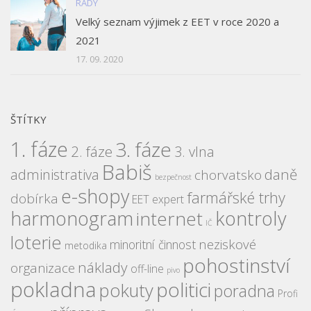
RADY
Velký seznam výjimek z EET v roce 2020 a
2021
17. 09. 2020
ŠTÍTKY
1. fáze
3. fáze
2. fáze
3. vlna
Babiš
daně
administrativa
chorvatsko
bezpečnost
e-shopy
farmářské trhy
dobírka
EET expert
harmonogram
kontroly
internet
IČ
loterie
neziskové
minoritní činnost
metodika
pohostinství
náklady
organizace
off-line
pivo
pokladna
politici
pokuty
poradna
Profi