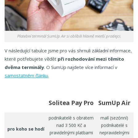
Platební terminál SumUp Air si oblíbili hlavně menší prodejci.
V následující tabulce jsme pro vás shrnuli základní informace,
které potřebujete vědět
při rozhodování mezi těmito
dvěma terminály
. O SumUp najdete více informací v
samostatném článku
.
Solitea Pay Pro
SumUp Air
podnikatelé s obratem
malí (sezónní)
nad 3 500 Kč a
podnikatelé s
pro koho se hodí
pravidelnými platbami
nepravidelnými