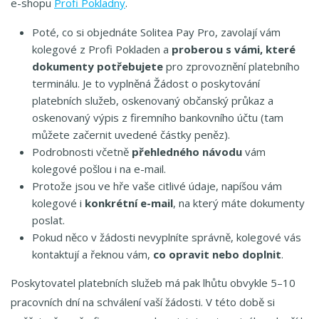
e-shopu
Profi Pokladny
.
Poté, co si objednáte Solitea Pay Pro, zavolají vám
kolegové z Profi Pokladen a
proberou s vámi, které
dokumenty potřebujete
pro zprovoznění platebního
terminálu. Je to vyplněná Žádost o poskytování
platebních služeb, oskenovaný občanský průkaz a
oskenovaný výpis z firemního bankovního účtu (tam
můžete začernit uvedené částky peněz).
Podrobnosti včetně
přehledného návodu
vám
kolegové pošlou i na e-mail.
Protože jsou ve hře vaše citlivé údaje, napíšou vám
kolegové i
konkrétní e-mail
, na který máte dokumenty
poslat.
Pokud něco v žádosti nevyplníte správně, kolegové vás
kontaktují a řeknou vám,
co opravit nebo doplnit
.
Poskytovatel platebních služeb má pak lhůtu obvykle 5–10
pracovních dní na schválení vaší žádosti. V této době si