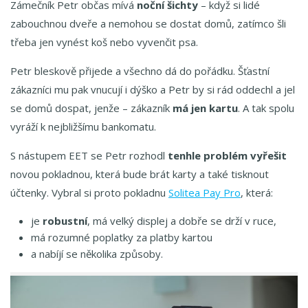
Zámečník Petr občas mívá
noční šichty
– když si lidé
zabouchnou dveře a nemohou se dostat domů, zatímco šli
třeba jen vynést koš nebo vyvenčit psa.
Petr bleskově přijede a všechno dá do pořádku. Šťastní
zákazníci mu pak vnucují i dýško a Petr by si rád oddechl a jel
se domů dospat, jenže – zákazník
má jen kartu
. A tak spolu
vyráží k nejbližšímu bankomatu.
S nástupem EET se Petr rozhodl
tenhle problém vyřešit
novou pokladnou, která bude brát karty a také tisknout
účtenky. Vybral si proto pokladnu
Solitea Pay Pro
, která:
je
robustní
, má velký displej a dobře se drží v ruce,
má rozumné poplatky za platby kartou
a nabíjí se několika způsoby.