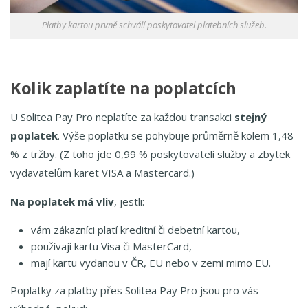
Platby kartou prvně schválí poskytovatel platebních služeb.
Kolik zaplatíte na poplatcích
U Solitea Pay Pro neplatíte za každou transakci
stejný
poplatek
. Výše poplatku se pohybuje průměrně kolem 1,48
% z tržby. (Z toho jde 0,99 % poskytovateli služby a zbytek
vydavatelům karet VISA a Mastercard.)
Na poplatek má vliv
, jestli:
vám zákazníci platí kreditní či debetní kartou,
používají kartu Visa či MasterCard,
mají kartu vydanou v ČR, EU nebo v zemi mimo EU.
Poplatky za platby přes Solitea Pay Pro jsou pro vás