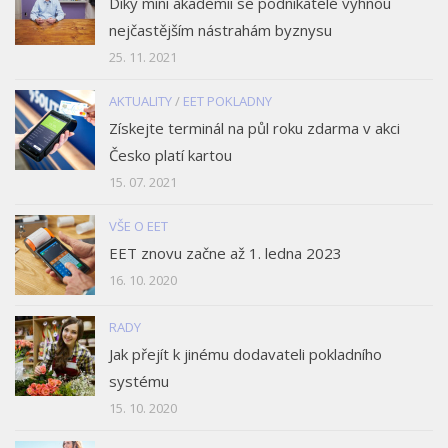
Díky mini akademii se podnikatelé vyhnou
nejčastějším nástrahám byznysu
25. 11. 2021
AKTUALITY
/
EET POKLADNY
Získejte terminál na půl roku zdarma v akci
Česko platí kartou
15. 07. 2021
VŠE O EET
EET znovu začne až 1. ledna 2023
16. 10. 2020
RADY
Jak přejít k jinému dodavateli pokladního
systému
15. 10. 2020