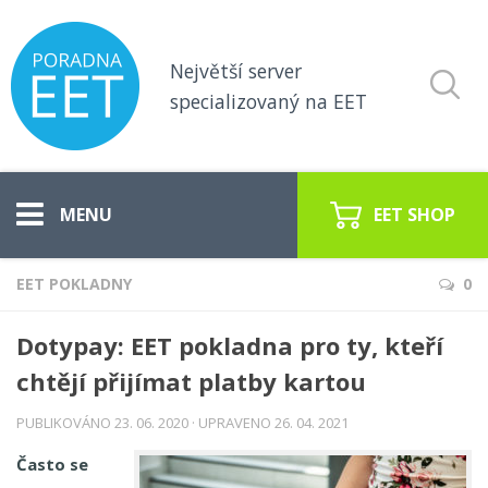
Největší server
specializovaný na EET
EET SHOP
EET POKLADNY
0
Vše o EET
Dotypay
: EET pokladna pro ty, kteří
Koho se týká EET
chtějí přijímat platby kartou
Pokladny pro EET
PUBLIKOVÁNO
23. 06. 2020
· UPRAVENO
26. 04. 2021
EET poradna
Často se