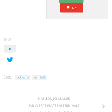
Ne
SDÍLET:
0
Štítky
pokladna
terminál
NÁSLEDUJÍCÍ ČLÁNEK
JAK VYBRAT PLATEBNÍ TERMINÁL?