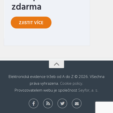
Elektronická evidence tržeb od A do Z © 2026. Všechna
práva vyhrazena.
Cookie policy
.
Provozovatelem webu je společnost
Seyfor, a. s.