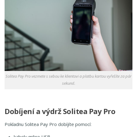
Solitea Pay Pro vezmete s sebou ke klientovi a platbu kartou vyřešíte za pár
sekund.
Dobíjení a výdrž Solitea Pay Pro
Pokladnu Solitea Pay Pro dobíjíte pomocí:
kabelu mikro USB,