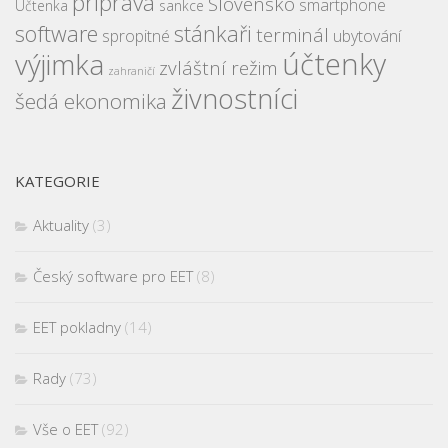
příprava
Slovensko
smartphone
Účtenka
sankce
software
stánkaři
terminál
spropitné
ubytování
účtenky
výjimka
zvláštní režim
zahraničí
živnostníci
šedá ekonomika
KATEGORIE
Aktuality
(3)
Český software pro EET
(8)
EET pokladny
(14)
Rady
(73)
Vše o EET
(92)