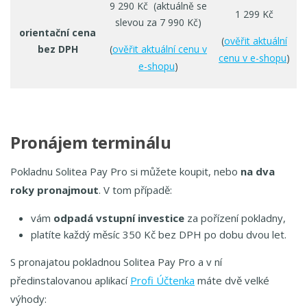
9 290 Kč (aktuálně se
1 299 Kč
slevou za 7 990 Kč)
orientační cena
(
ověřit aktuální
bez DPH
(
ověřit aktuální cenu v
cenu v e-shopu
)
e-shopu
)
Pronájem terminálu
Pokladnu Solitea Pay Pro si můžete koupit, nebo
na dva
roky pronajmout
. V tom případě:
vám
odpadá vstupní investice
za pořízení pokladny,
platíte každý měsíc 350 Kč bez DPH po dobu dvou let.
S pronajatou pokladnou Solitea Pay Pro a v ní
předinstalovanou aplikací
Profi Účtenka
máte dvě velké
výhody: