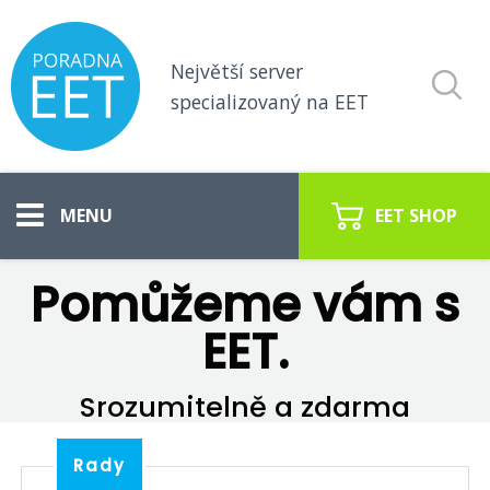
Největší server
specializovaný na EET
EET SHOP
Pomůžeme vám s
Vše o EET
EET.
Koho se týká EET
Srozumitelně a zdarma
Pokladny pro EET
EET poradna
Rady