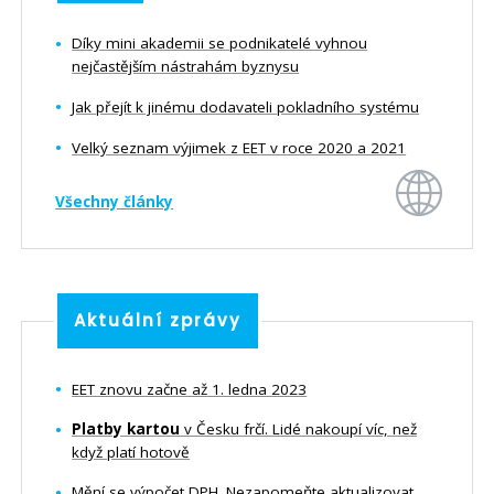
Aktuální zprávy o EET
Díky mini akademii se podnikatelé vyhnou
Český software pro EET
nejčastějším nástrahám byznysu
Jak přejít k jinému dodavateli pokladního systému
Velký seznam výjimek z EET v roce 2020 a 2021
Všechny články
Aktuální zprávy
EET znovu začne až 1. ledna 2023
Platby kartou
v Česku frčí. Lidé nakoupí víc, než
když platí hotově
Mění se výpočet DPH. Nezapomeňte aktualizovat