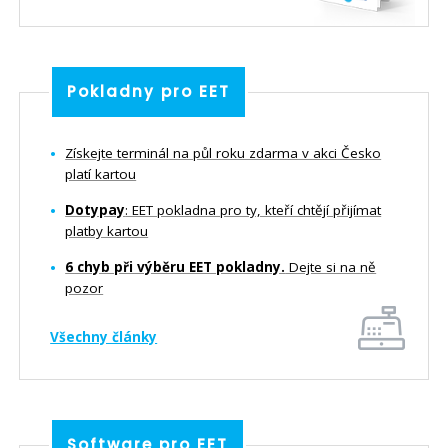
Pokladny pro EET
Získejte terminál na půl roku zdarma v akci Česko
platí kartou
Dotypay
: EET pokladna pro ty, kteří chtějí přijímat
platby kartou
6 chyb při výběru EET pokladny.
Dejte si na ně
pozor
Všechny články
Software pro EET