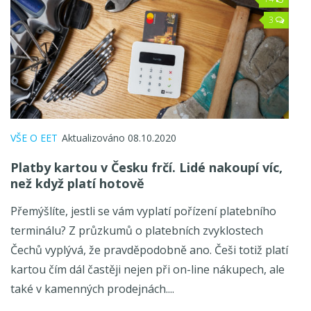
3
VŠE O EET
Aktualizováno 08.10.2020
Platby kartou
v Česku frčí. Lidé nakoupí víc,
než když platí hotově
Přemýšlíte, jestli se vám vyplatí pořízení platebního
terminálu? Z průzkumů o platebních zvyklostech
Čechů vyplývá, že pravděpodobně ano. Češi totiž platí
kartou čím dál častěji nejen při on-line nákupech, ale
také v kamenných prodejnách....