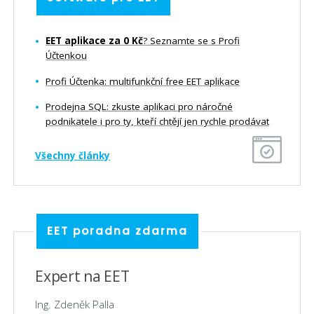
EET aplikace za 0 Kč
? Seznamte se s Profi
Účtenkou
Profi Účtenka: multifunkční free EET aplikace
Prodejna SQL: zkuste aplikaci pro náročné
podnikatele i pro ty, kteří chtějí jen rychle prodávat
Všechny články
EET poradna zdarma
Expert na EET
Ing. Zdeněk Palla