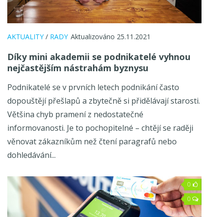
AKTUALITY
/
RADY
Aktualizováno 25.11.2021
Díky mini akademii se podnikatelé vyhnou
nejčastějším nástrahám byznysu
Podnikatelé se v prvních letech podnikání často
dopouštějí přešlapů a zbytečně si přidělávají starosti.
Většina chyb pramení z nedostatečné
informovanosti. Je to pochopitelné – chtějí se raději
věnovat zákazníkům než čtení paragrafů nebo
dohledávání...
0
0