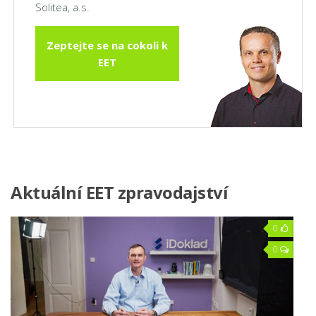
Solitea, a.s.
Zeptejte se na cokoli k
EET
Aktuální EET zpravodajství
0
0