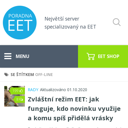
Největší server
specializovaný na EET
EET SHOP
SE ŠTÍTKEM
OFF-LINE
Vše o EET
RADY
Aktualizováno 01.10.2020
199
Koho se týká EET
Zvláštní režim EET: jak
8
funguje, kdo novinku využije
Pokladny pro EET
a komu spíš přidělá vrásky
EET poradna