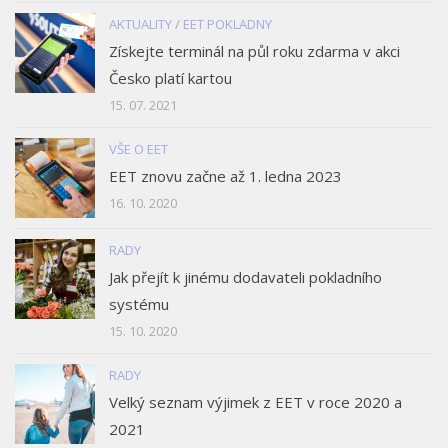
AKTUALITY
/
EET POKLADNY
Získejte terminál na půl roku zdarma v akci
Česko platí kartou
15. 07. 2021
VŠE O EET
EET znovu začne až 1. ledna 2023
16. 10. 2020
RADY
Jak přejít k jinému dodavateli pokladního
systému
15. 10. 2020
RADY
Velký seznam výjimek z EET v roce 2020 a
2021