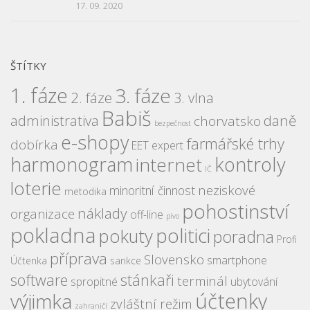
17. 09. 2020
ŠTÍTKY
1. fáze
3. fáze
2. fáze
3. vlna
Babiš
daně
administrativa
chorvatsko
bezpečnost
e-shopy
farmářské trhy
dobírka
EET expert
harmonogram
kontroly
internet
IČ
loterie
neziskové
minoritní činnost
metodika
pohostinství
náklady
organizace
off-line
pivo
pokladna
politici
pokuty
poradna
Profi
příprava
Slovensko
smartphone
Účtenka
sankce
software
stánkaři
terminál
spropitné
ubytování
účtenky
výjimka
zvláštní režim
zahraničí