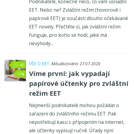
Podnikatelé, konečně něco, co vám usnadní
Aktuální zprávy o EET
EET. Nebo ne? Zvláštní režim (hovorově i
Český software pro EET
papírové EET) je součástí dlouho očekávané
EET novely. Přečtěte si, jak zvláštní režim
funguje, pro koho se hodí, jaké má
nevýhody...
VŠE O EET
Aktualizováno 27.07.2020
151
Víme první: jak vypadají
6
papírové účtenky pro zvláštní
režim EET
Nejmenší podnikatelé mohou požádat o
zařazení do zvláštního režimu EET. Pak
nepotřebují kasu s připojením na internet,
ale účtenky vypisují ručně. Úřady nyní