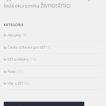
živnostníci
šedá ekonomika
KATEGORIE
Aktuality
(3)
Český software pro EET
(8)
EET pokladny
(14)
Rady
(73)
Vše o EET
(92)