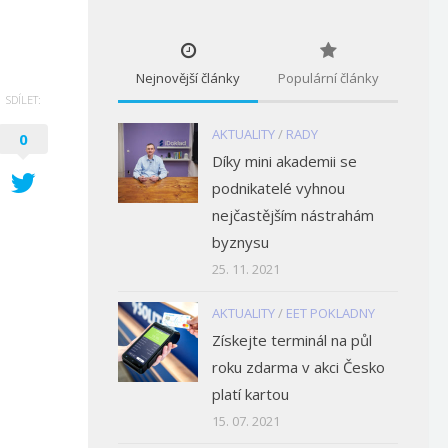
Nejnovější články
Populární články
SDÍLET:
AKTUALITY
/
RADY
0
Díky mini akademii se
podnikatelé vyhnou
nejčastějším nástrahám
byznysu
25. 11. 2021
AKTUALITY
/
EET POKLADNY
Získejte terminál na půl
roku zdarma v akci Česko
platí kartou
15. 07. 2021