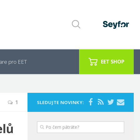
are pro EET
EET SHOP
1
SLEDUJTE NOVINKY:
elů