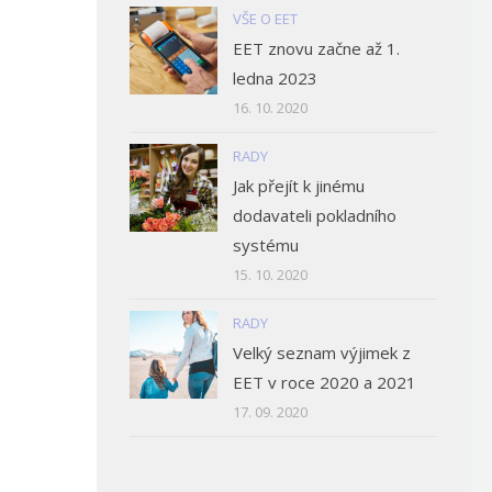
VŠE O EET
EET znovu začne až 1.
ledna 2023
16. 10. 2020
RADY
Jak přejít k jinému
dodavateli pokladního
systému
15. 10. 2020
RADY
Velký seznam výjimek z
EET v roce 2020 a 2021
17. 09. 2020