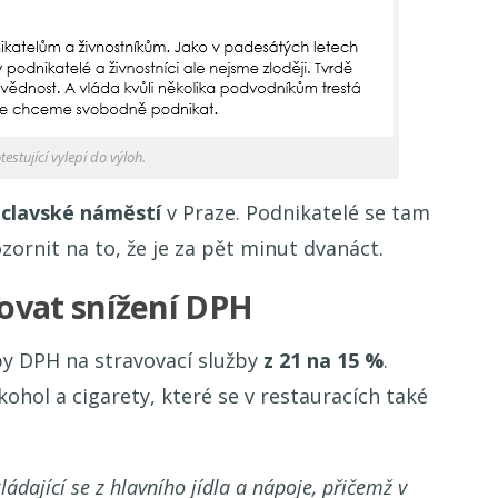
estující vylepí do výloh.
áclavské náměstí
v Praze. Podnikatelé se tam
ornit na to, že je za pět minut dvanáct.
vat snížení DPH
by DPH na stravovací služby
z 21 na 15 %
.
kohol a cigarety, které se v restauracích také
ádající se z hlavního jídla a nápoje, přičemž v