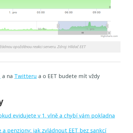
žádnou opožděnou reakci serveru. Zdroj: Hlídač EET
u
a na
Twitteru
a o EET budete mít vždy
y
okud evidujete v 1. vlně a chybí vám pokladna
 a penziony: jak zvládnout EET bez sankcí