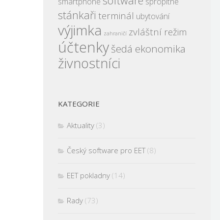
software
smartphone
spropitné
stánkaři
terminál
ubytování
výjimka
zvláštní režim
zahraničí
účtenky
šedá ekonomika
živnostníci
KATEGORIE
Aktuality
(3)
Český software pro EET
(8)
EET pokladny
(14)
Rady
(73)