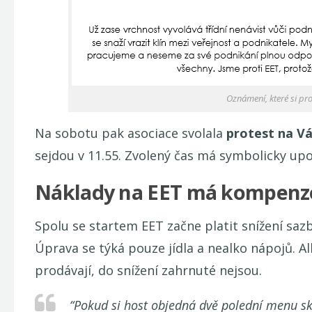
Oznámení, které si prot
Na sobotu pak asociace svolala
protest na V
sejdou v 11.55. Zvolený čas má symbolicky upoz
Náklady na EET má kompenzo
Spolu se startem EET začne platit snížení saz
Úprava se týká pouze jídla a nealko nápojů. Al
prodávají, do snížení zahrnuté nejsou.
“
Pokud si host objedná dvě polední menu skl