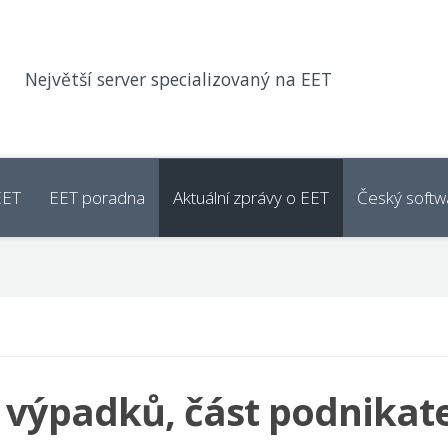
Největší server specializovaný na EET
EET
EET poradna
Aktuální zprávy o EET
Český softw
 výpadků, část podnikat