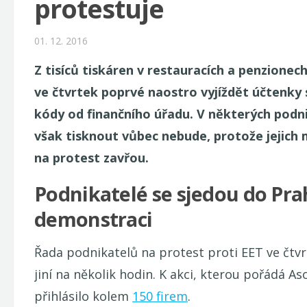
protestuje
01. 12. 2016
Z tisíců tiskáren v restauracích a penzionech
ve čtvrtek poprvé naostro vyjíždět účtenky 
kódy od finančního úřadu. V některých podni
však tisknout vůbec nebude, protože jejich 
na protest zavřou.
Podnikatelé se sjedou do Pra
demonstraci
Řada podnikatelů na protest proti EET ve čtv
jiní na několik hodin. K akci, kterou pořádá A
přihlásilo kolem
150 firem
.