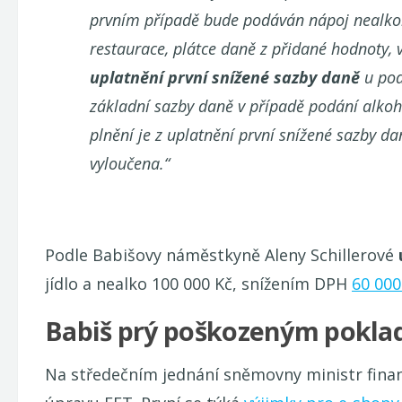
prvním případě bude podáván nápoj nealkoh
restaurace, plátce daně z přidané hodnoty, 
uplatnění první snížené sazby daně
u pod
základní sazby daně v případě podání alko
plnění je z uplatnění první snížené sazby da
vyloučena.“
Podle Babišovy náměstkyně Aleny Schillerové
jídlo a nealko 100 000 Kč, snížením DPH
60 000
Babiš prý poškozeným poklad
Na středečním jednání sněmovny ministr fina