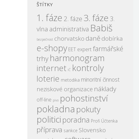
ŠTÍTKY
1. fáze
3. fáze
2. fáze
3.
Babiš
vlna
administrativa
daně
chorvatsko
dobírka
bezpečnost
e-shopy
farmářské
EET expert
harmonogram
trhy
kontroly
internet
IČ
loterie
minoritní činnost
metodika
náklady
neziskové organizace
pohostinství
off-line
pivo
pokladna
pokuty
politici
poradna
Profi Účtenka
příprava
Slovensko
sankce