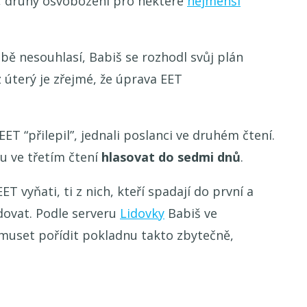
, druhý osvobození pro některé
nejmenší
bě nesouhlasí, Babiš se rozhodl svůj plán
 úterý je zřejmé, že úprava EET
T “přilepil”, jednali poslanci ve druhém čtení.
ou ve třetím čtení
hlasovat do sedmi dnů
.
ET vyňati, ti z nich, kteří spadají do první a
idovat. Podle serveru
Lidovky
Babiš ve
muset pořídit pokladnu takto zbytečně,