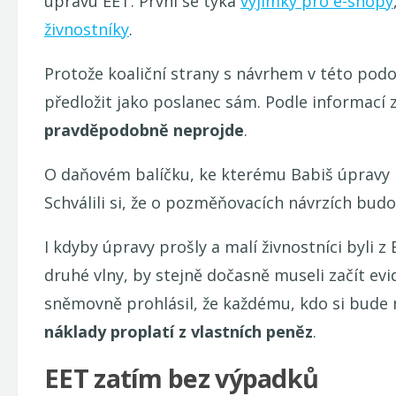
úpravu EET. První se týká
výjimky pro e-shopy
živnostníky
.
Protože koaliční strany s návrhem v této podo
předložit jako poslanec sám. Podle informací z
pravděpodobně neprojde
.
O daňovém balíčku, ke kterému Babiš úpravy EE
Schválili si, že o pozměňovacích návrzích bud
I kdyby úpravy prošly a malí živnostníci byli z E
druhé vlny, by stejně dočasně museli začít ev
sněmovně prohlásil, že každému, kdo si bude 
náklady proplatí z vlastních peněz
.
EET zatím bez výpadků