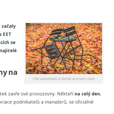
 začaly
s EET
cích se
majitelé
hy na
Část podnikatelů ve čtvrtek na protest zavře.
rtek zavře své provozovny. Někteří
na celý den
,
sociace podnikatelů a manažerů, se oficiálně