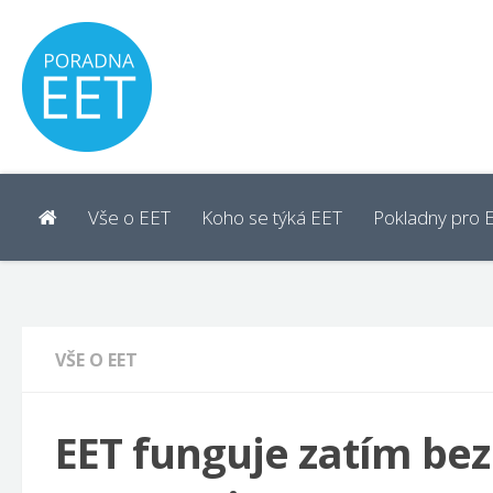
Vše o EET
Koho se týká EET
Pokladny pro 
VŠE O EET
EET funguje zatím bez