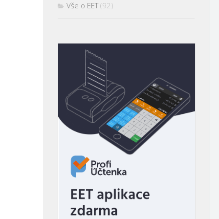
Vše o EET
(92)