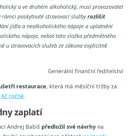
olický a ve druhém alkoholický, musí provozovatel
v rámci poskytnuté stravovací služby
rozlišit
ání jídla a nealkoholického nápoje a uplatnění
holického nápoje, neboť tato složka předmětného
ně u stravovacích služeb ze zákona explicitně
Generální finanční ředitelství
ušetří restaurace
, která má měsíční tržby za
 Kč ročně
.
ny zaplatí
ncí Andrej Babiš
předložil své návrhy
na