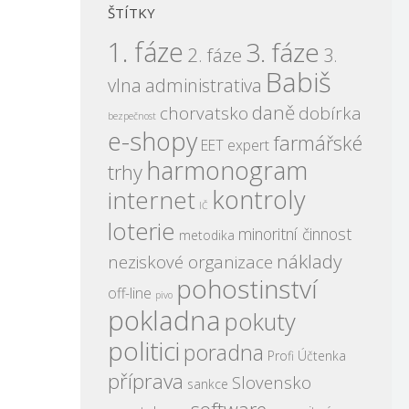
ŠTÍTKY
1. fáze
3. fáze
2. fáze
3.
Babiš
vlna
administrativa
daně
chorvatsko
dobírka
bezpečnost
e-shopy
farmářské
EET expert
harmonogram
trhy
kontroly
internet
IČ
loterie
minoritní činnost
metodika
náklady
neziskové organizace
pohostinství
off-line
pivo
pokladna
pokuty
politici
poradna
Profi Účtenka
příprava
Slovensko
sankce