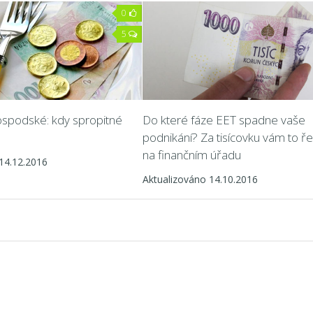
0
5
spodské: kdy spropitné
Do které fáze EET spadne vaše
podnikání? Za tisícovku vám to ř
na finančním úřadu
14.12.2016
Aktualizováno 14.10.2016