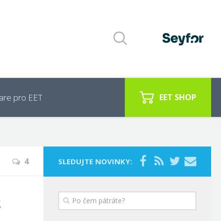
are pro EET
EET SHOP
4
SLEDUJTE NOVINKY:
s