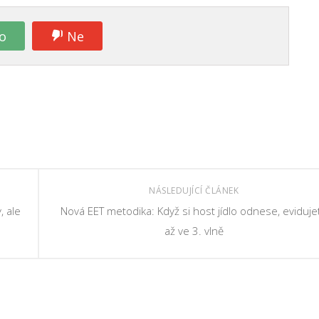
o
Ne
NÁSLEDUJÍCÍ ČLÁNEK
, ale
Nová EET metodika: Když si host jídlo odnese, eviduje
až ve 3. vlně