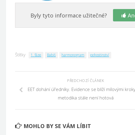
Byly tyto informace užitečné?
An
Štítky
1. fáze
Babiš
harmonogram
pohostinství
PŘEDCHOZÍ ČLÁNEK
EET dohání úředníky. Evidence se blíží mílovými kroky
metodika stále není hotová
MOHLO BY SE VÁM LÍBIT