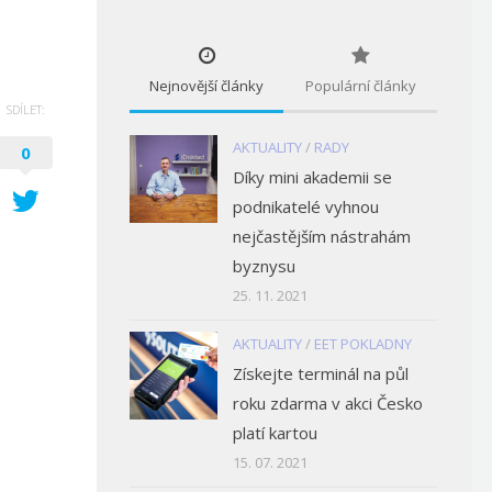
Nejnovější články
Populární články
SDÍLET:
AKTUALITY
/
RADY
0
Díky mini akademii se
podnikatelé vyhnou
nejčastějším nástrahám
byznysu
25. 11. 2021
AKTUALITY
/
EET POKLADNY
Získejte terminál na půl
roku zdarma v akci Česko
platí kartou
15. 07. 2021