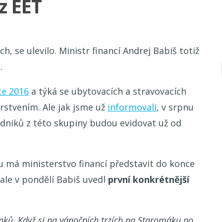
z EET
h, se ulevilo. Ministr financí Andrej Babiš totiž
.
ce 2016
a týká se ubytovacích a stravovacích
erstvením. Ale jak jsme už
informovali
, v srpnu
odniků z této skupiny budou evidovat už od
u má ministerstvo financí představit do konce
 ale v pondělí Babiš uvedl
první konkrétnější
ánků. Když si na vánočních trzích na Staromáku po