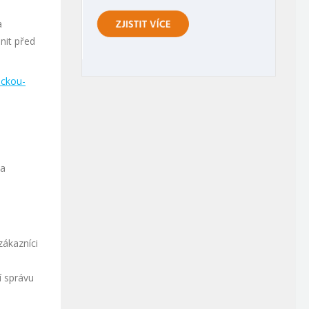
a
nit před
ickou-
za
zákazníci
í správu