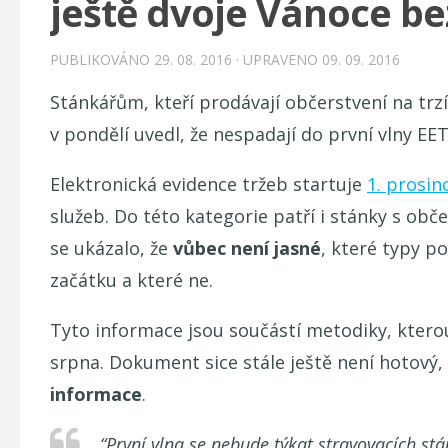
ještě dvoje Vánoce be
PUBLIKOVÁNO
29. 08. 2016
· UPRAVENO
09. 09. 2016
Stánkářům, kteří prodávají občerstvení na trzíc
v pondělí uvedl, že nespadají do první vlny EET
Elektronická evidence tržeb startuje
1. prosin
služeb. Do této kategorie patří i stánky s obč
se ukázalo, že
vůbec není jasné
, které typy p
začátku a které ne.
Tyto informace jsou součástí metodiky, ktero
srpna. Dokument sice stále ještě není hotový,
informace
.
“První vlna se nebude týkat stravovacích st