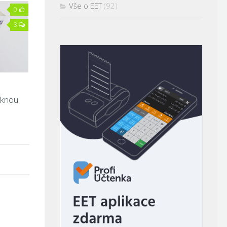
Vše o EET
(92)
0
3
eknou