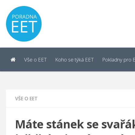
Vše o EET
Koho se týká EET
Pokladny pro 
VŠE O EET
Máte stánek se svařák