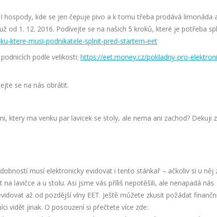
 I hospody, kde se jen čepuje pivo a k tomu třeba prodává limonáda 
ž od 1. 12. 2016. Podívejte se na našich 5 kroků, které je potřeba spl
oku-ktere-musi-podnikatele-splnit-pred-startem-eet
odnicích podle velikosti:
https://eet.money.cz/pokladny-pro-elektron
jte se na nás obrátit.
ni, ktery ma venku par lavicek se stoly, ale nema ani zachod? Dekuji 
obností musí elektronicky evidovat i tento stánkař – ačkoliv si u něj 
 lavičce a u stolu. Asi jsme vás příliš nepotěšili, ale nenapadá nás
vidovat až od pozdější vlny EET. Ještě můžete zkusit požádat finančn
i vidět jinak. O posouzení si přečtete více zde: