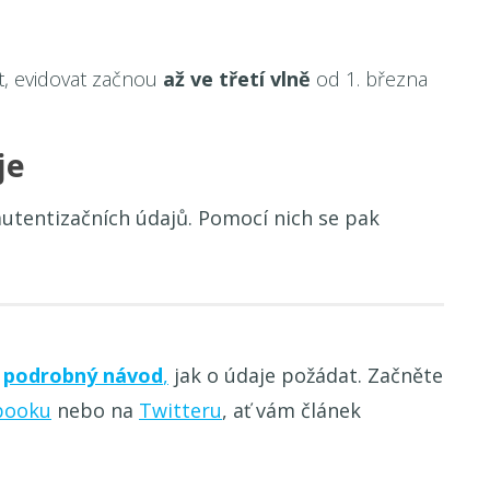
t, evidovat začnou
až ve třetí vlně
od 1. března
je
utentizačních údajů. Pomocí nich se pak
s
podrobný návod
,
jak o údaje požádat. Začněte
booku
nebo na
Twitteru
, ať vám článek