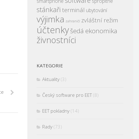
software
smartphone
spropitné
stánkaři
terminál
ubytování
výjimka
zvláštní režim
zahraničí
účtenky
šedá ekonomika
živnostníci
KATEGORIE
Aktuality
(3)
te
Český software pro EET
(8)
EET pokladny
(14)
Rady
(73)