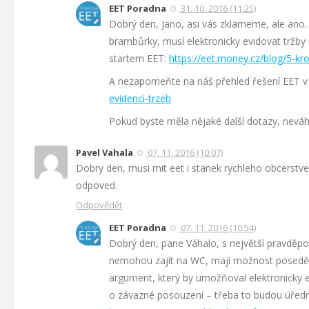
EET Poradna
31. 10. 2016 (11:25)
Dobrý den, Jano, asi vás zklameme, ale ano.
brambůrky, musí elektronicky evidovat tržby u
startem EET:
https://eet.money.cz/blog/5-kr
A nezapomeňte na náš přehled řešení EET v p
evidenci-trzeb
Pokud byste měla nějaké další dotazy, neváhe
Pavel Vahala
07. 11. 2016 (10:07)
Dobry den, musi mit eet i stanek rychleho obcerstve
odpoved.
Odpovědět
EET Poradna
07. 11. 2016 (10:54)
Dobrý den, pane Váhalo, s největší pravděpod
nemohou zajít na WC, mají možnost posedět na
argument, který by umožňoval elektronicky e
o závazné posouzení – třeba to budou úředníc