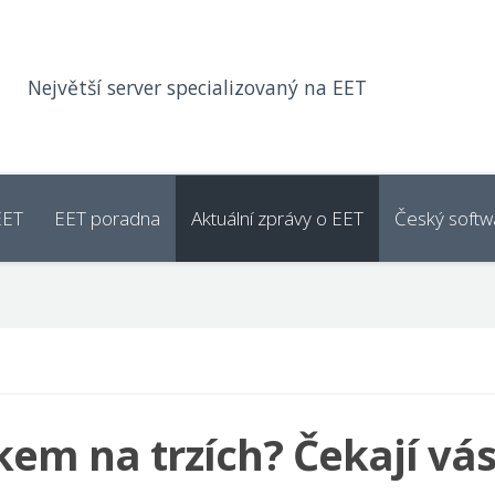
Největší server specializovaný na EET
EET
EET poradna
Aktuální zprávy o EET
Český softw
em na trzích? Čekají vá