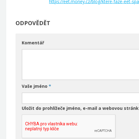
https://eet.money.cz/blog/ktere-faze-eet-s
ODPOVĚDĚT
Komentář
Vaše jméno
*
Uložit do prohlížeče jméno, e-mail a webovou strán