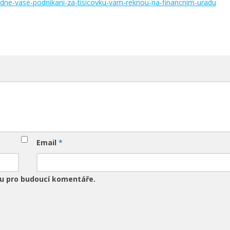
padne-vase-podnikani-za-tisicovku-vam-reknou-na-financnim-uradu
Email
*
ku pro budoucí komentáře.