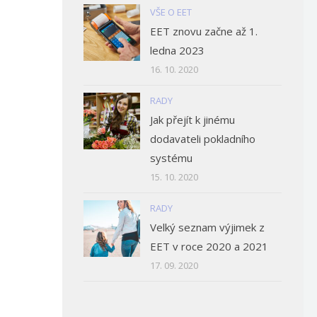
VŠE O EET
EET znovu začne až 1.
ledna 2023
16. 10. 2020
RADY
Jak přejít k jinému
dodavateli pokladního
systému
15. 10. 2020
RADY
Velký seznam výjimek z
EET v roce 2020 a 2021
17. 09. 2020