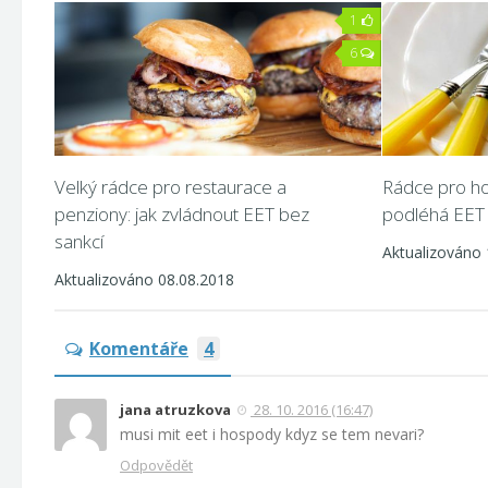
1
6
Velký rádce pro restaurace a
Rádce pro ho
penziony: jak zvládnout EET bez
podléhá EET
sankcí
Aktualizováno 
Aktualizováno 08.08.2018
Komentáře
4
jana atruzkova
28. 10. 2016 (16:47)
musi mit eet i hospody kdyz se tem nevari?
Odpovědět