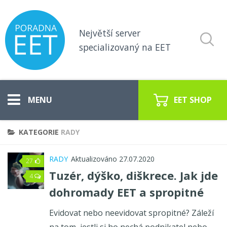
Největší server
specializovaný na EET
EET SHOP
KATEGORIE
RADY
Vše o EET
RADY
Aktualizováno 27.07.2020
27
Koho se týká EET
Tuzér, dýško, diškrece. Jak jde
4
dohromady EET a spropitné
Pokladny pro EET
Evidovat nebo neevidovat spropitné? Záleží
EET poradna