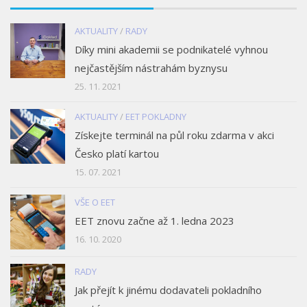
AKTUALITY
/
RADY
Díky mini akademii se podnikatelé vyhnou
nejčastějším nástrahám byznysu
25. 11. 2021
AKTUALITY
/
EET POKLADNY
Získejte terminál na půl roku zdarma v akci
Česko platí kartou
15. 07. 2021
VŠE O EET
EET znovu začne až 1. ledna 2023
16. 10. 2020
RADY
Jak přejít k jinému dodavateli pokladního