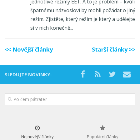
jednotlivé režimy EET. A to je problém – kvůli
špatnému názvosloví by mohli požádat o jiný
režim. Zjistěte, který režim je který a udělejte
si v nich konečně...
<< Novější články
Starší články >>
SLEDUJTE NOVINKY:
Nejnovější články
Populární články