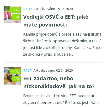
RADY
Aktualizováno 15.04.2020
15
Vedlejší OSVČ a EET: jaké
0
máte povinnosti
Kamila přijde domů z práce a začíná jí druhá
šichta. Umí totiž opravovat deštníky, a tak jí
je nosí lidé z okolí i z rodiny. Kamila zvažuje,
že skončí v práci a bude se...
RADY
Aktualizováno 02.04.2020
67
EET zadarmo, nebo
2
nízkonákladově. Jak na to?
Bojíte se, že vás třetí vlna EET bude stát
zbytečné peníze navíc? Říkáte si, jestli vám