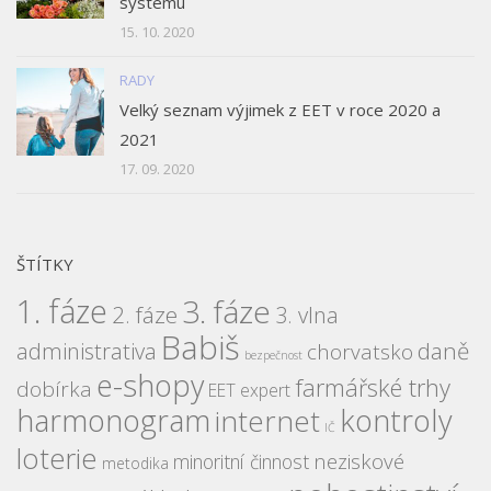
systému
15. 10. 2020
RADY
Velký seznam výjimek z EET v roce 2020 a
2021
17. 09. 2020
ŠTÍTKY
1. fáze
3. fáze
2. fáze
3. vlna
Babiš
daně
administrativa
chorvatsko
bezpečnost
e-shopy
farmářské trhy
dobírka
EET expert
harmonogram
kontroly
internet
IČ
loterie
neziskové
minoritní činnost
metodika