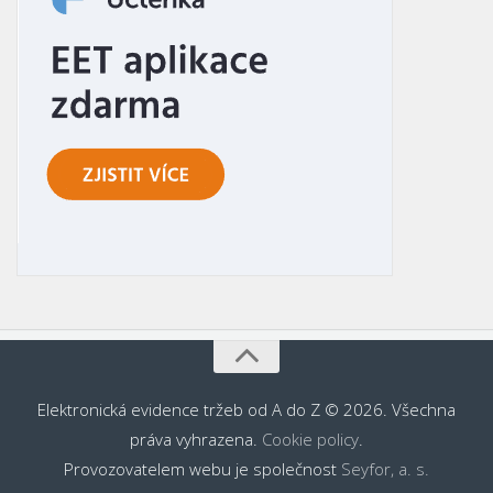
Elektronická evidence tržeb od A do Z © 2026. Všechna
práva vyhrazena.
Cookie policy
.
Provozovatelem webu je společnost
Seyfor, a. s.