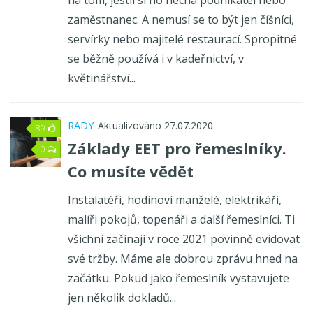
na tom, jestli si ho nechá podnikatel nebo
Aktuální zprávy o EET
zaměstnanec. A nemusí se to být jen číšníci,
Český software pro EET
servírky nebo majitelé restaurací. Spropitné
se běžně používá i v kadeřnictví, v
květinářství...
RADY
Aktualizováno 27.07.2020
89
Základy
EET pro řemeslníky
.
0
Co musíte vědět
Instalatéři, hodinoví manželé, elektrikáři,
malíři pokojů, topenáři a další řemeslníci. Ti
všichni začínají v roce 2021 povinně evidovat
své tržby. Máme ale dobrou zprávu hned na
začátku. Pokud jako řemeslník vystavujete
jen několik dokladů...