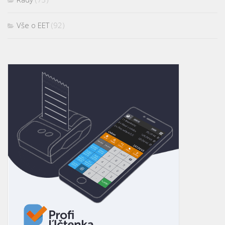
Vše o EET
(92)