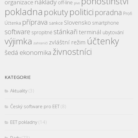
pohostinství
náklady
organizace
off-line
pivo
pokladna
politici
pokuty
poradna
Profi
příprava
Slovensko
smartphone
Účtenka
sankce
software
stánkaři
terminál
spropitné
ubytování
účtenky
výjimka
zvláštní režim
zahraničí
živnostníci
šedá ekonomika
KATEGORIE
Aktuality
(3)
Český software pro EET
(8)
EET pokladny
(14)
Rady
(73)